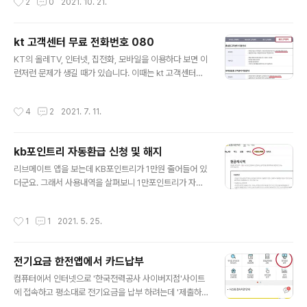
2
0
2021. 10. 21.
뜨는 창에서 쿠폰받기 클릭 받은 쿠폰은 앱의 경우 왼쪽 석
은 아시아지역 플레이오프를 해서 승리한 국가는 또 대륙
삼자클릭 메뉴 -> 보관함 -..
간 플레이오프 경기까지 해야 비로서 월드컵 본선에 나설
수 가 있습니다. 대륙간 플레이오프 대진은 추후에 추첨을
kt 고객센터 무료 전화번호 080
통해 결정된다고 합니다. 현재 4경씩 치른 결과의 순위는
글 내용
KT의 올레TV, 인터넷, 집전화, 모바일을 이용하다 보면 이
다음과 같습니다. A조 B조 다음 예선경기 일정 2021.11.11
런저런 문제가 생길 때가 있습니다. 이때는 kt 고객센터에
(목) 대한민국 vs 아랍에미리트 (홈) 2021.11.16(화) 이라
전화를 해야 하는데 KT집전화가 있다면 100번을 그리고
크 vs 대한민국
KT모바일 가입고객이라면 KT휴대폰에서 114번을 누르
작성시간
4
2
2021. 7. 11.
면 무료로 KT고객센터와 통화를 할 수가 있습니다. 그런데
KT전화와 케이티모바일 고객이 아닐 경우에도 무료로 고
객센터에 전화를 할 수 있는 번호가 있는데 해당번호는 홈
kb포인트리 자동환급 신청 및 해지
페이지에 안내되어 있습니다. 현재는 KT홈상품(인터넷, 집
글 내용
전화,TV) 고객센터 무료번호는 080-000-9999 이고
리브메이트 앱을 보는데 KB포인트리가 1만원 줄어들어 있
모바일상품 고객센터 무료 전화번호는 080-000-1618
더군요. 그래서 사용내역을 살펴보니 1만포인트리가 자동
입니다. 무료번호는 변경 될 수도 있는데 홈페이지에서 확
환급으로 사용된 것을 확인하게 되었습니다. 리브메이트
인 가능합니다. 홈페이지 메뉴의 '고객지원' -> '가까운 매
설정에서 자동환급 신청을 한 적이 없는데 왜 자동환급이
작성시간
1
1
2021. 5. 25.
장찾기' -> '고객..
됐는지 검색해보니 체크카드 신청시 자동으로 환급되게 설
정 되어서 그렇다는걸 알게되었습니다. 국민 포인트리(Poi
nt+tree 합성어)는 1P가 1원으로 KB 국민카드 사용과 리
전기요금 한전앱에서 카드납부
브메이트 이벤트(출석, 퀴즈...) 등으로 적립할 수 있는데 연
글 내용
회비, 카드대금 결제, 쇼핑 등의 다양한 방법으로 사용이 가
컴퓨터에서 인터넷으로 '한국전력공사 사이버지점'사이트
능합니다. KB국민카드 홈페이지에서 KB포인트리 자동환
에 접속하고 평소대로 전기요금을 납부 하려는데 '제출하
급(현금 캐시백) 신청 및 해지 설정이 가능 했습니다. 이벤
려는 정보가 보안되지 않음'이라는 메시지가 뜨더군요. 저