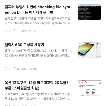
수급 상황이 좀 더 나아졌는지 앞으로는 한장 더 해서 일주
컴퓨터 부팅시 화면에 checking file syst
일에 3장씩도 구매 가능할 거라고 합니다. 그동안에 산 마
em on D: 라는 메시지가 뜬다면
스크들인데 제조하는 곳들이 정말 다양하네요. 1주일에 2
글 내용
장씩의 공적 마스크로는 부족한 분들의 경우 온라인 쇼핑
얼마 전부터 컴퓨터 부팅 할 때마다 계속 윈도우로고 화면
몰에서 주문하실 텐데 KF94 가격은 개당 이천원정도 하더
이 뜨기전에 검은바탕에 checking file system on D:
군요. 다만 금방 품절이 되네요. 비싼건 여유 있고요. 그리
라고 떴습니다. 아무것도 안하고 잠시 기다리면 그래도 Wi
작성시간
3
1
2020. 2. 16.
고 여름에 사..
ndows로 진입되서 별다른 조치없이 놔뒀는데 계속 뜨니
짜쯩 나더군요. 그래서 해결방법을 알아봤는데 윈도우에서
CMD(명령 프롬프트)창에 간단한 명령어를 입력한는걸로
갤럭시A30 구성품 개봉기
해결할 수 있었습니다. PC 부팅할 때마다 모니터화면에 검
글 내용
갤럭시 A30의 구성품을 살펴보겠습니다. 이번에 갤럭시A
은바탕에 checking file system on D: The type of t
30 (SM-A305N) 화이트모델을 번호이동으로 구매했습
he file system is NTFS. 이라고 메시지가 뜨고 뭔가를
니다. a30은 중저가 보급형 라인업인 GALAXY A시리즈
검사하고 윈도우로 진입하는경우 윈도우에서 왼쪽하단의
의 하나로 6.4인치FHD의 큰화면에 지문센서 등 왠만한
시작(버튼) -> 실행 -> cmd 입력하고 확인을 눌러줍니다.
작성시간
0
0
2020. 1. 20.
센서들이 들아가 있으며 삼성페이도 탑재되어 있어서 가성
명령프롬포트 창이 뜬 후 chkds..
비가 괜찮은 제품입니다. 갤럭시A30 구성품, 개봉기 외관
포장은 심플한 흰색박스로 두군데에 개봉씰이 붙어있었습
옥션 12%쿠폰, 12월 미구매고객 20%할인
니다. 밀어서 박스를 개봉하면 안에 또 박스가 있는데 안에
쿠폰 (스마일클럽 회원)
는 A30용 투명젤리케이스와 사용설명서가 들어있습니다.
글 내용
박스밑에 겔럭시A30 스마트폰 본체가 보호비닐에 포장되
온라인 마켓인 옥션(auction)에서 물건을 살때는 할인쿠
어 있고 폰밑에는 이어폰, C타입케이블, 고속충전기가 들
폰과 컬쳐상품권으로 교환한 스마일캐시를 이용하면 기존
어있으며 바닥에는 유심트레이를 꺼낼때 쓰는 유심핀이 있
가격보다 많이 할인된 가격에 구매를 할 수 있습니다. 쿠폰
작성시간