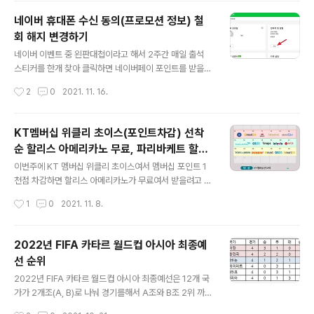
지원금신청서 제출 시 지급 지급방식: 인천e음카드의 포인
네이버 휴대폰 수신 동의(프로모션 정보) 철
트로 지급 -기초연금 수급자와 아동생활시설 보호 아동: 지
회 해지 변경하기
급대상자 계좌로 일괄지급(계좌입금이 안되는 경우 별도
글 내용
신청) -기초노령연금 수급자: 지급대상자 계좌로 지급 -결
네이버 이벤트 중 왼판대첩이라고 해서 2주간 매일 출석
제시 지원금 선차감 -지원금 사용분은 캐시백이 적용 안됨
스티커를 한개 찾아 클릭하면 네이버페이 포인트를 받을
신청방법: -온라인: 인천이음 앱 또는 인천일상회복지원금.
수 있어서 참여하고 있었는데 실수로 중간에 있는 휴대폰
작성시간
2
0
2021. 11. 16.
kr 사이트에서 신청 ..
수신 동의하기를 눌러 버렸다. 그래서 철회를 할려고 찾아
보니 해지 페이지가 어디에도 보이지를 않았다. 그러다가
이메일을 확인해보니 네이버에서 휴대전화 알림 수신 설정
KT멤버십 위클리 초이스(포인트차감) 선착
이 변경 되었다는 메일이 와있어서 확인해 보니 내용에 수
순 할리스 아메리카노 무료, 파리바케트 할인
신 동의 상태를 변경하는 방법이 나와 있었다. 네이버 휴대
글 내용
쿠폰 등
폰 수신 동의 철회하기 NAVER 내정보 -> '연락처 및 알
이번주에 KT 멤버십 위클리 초이스여서 멤버십 포인트 1
림'에서 '수정'버튼을 선택 설정 페이지 하단의 '프로모션
천점 차감하면 할리스 아메리카노가 무료여서 받을려고 보
정보 수신 동의'에서 휴대전화(네이버앱 또는 문자메시지)
니 PC에서 홈페이지접속 후 다운 시 오류가 계속 났다. 알
작성시간
1
0
2021. 11. 8.
를 선택 해제로 변경 이렇게 해지로 변경을 하면 프로모션
아보니 앱이나 웹모바일로 접속하면 된다고해서 아래처럼
정보 수신 설정이 수신거부로 변경되었다..
PC에서 웹모바일 링크로 들어가니 무료쿠폰을 받을 수 있
었다. 서버가 왜이리 부실한지.... KT멤버십 일상회복 응원
2022년 FIFA 카타르 월드컵 아시아 최종예
프로젝트 스페셜 위클리 초이스 2021년11월8일~11월2
선 순위
8일까지 맴버십 포인트 1천점 차감으로 할리스 아메리카
글 내용
노 무료 또는 파리바케트 5천원 할인쿠폰 등 다운 (선착순)
2022년 FIFA 카타르 월드컵 아시아 최종예선은 12개 국
주1회 이용가능 더블할인과 상관없이 이용 가능 쿠폰 다운
가가 2개조(A, B)로 나눠 경기를해서 A조와 B조 2위 까지
로드 후 취소 불가, 포인트 복구 불가 자세히보기를 누르면
는 바로 월드컵 본선으로 직행합니다. 그리고 각조 3위들
작성시간