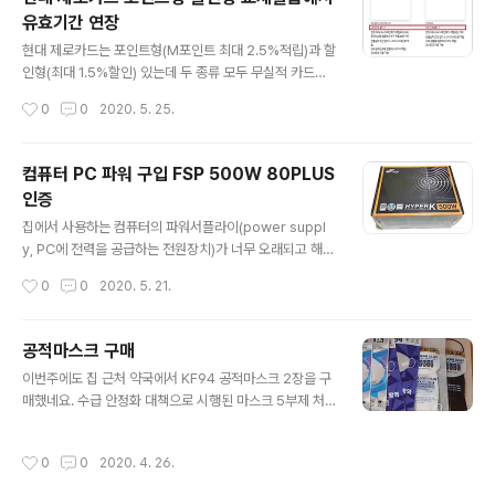
pic Games 사이트 가입 절차는 간단한데 이메일로 가입
유효기간 연장
할 경우 필수사항에 동의한 후 이메일, 성명, 표시명, 비번
글 내용
등을 입력하면 됩니다. 이메일 인증이 필요하니 e메일 주
현대 제로카드는 포인트형(M포인트 최대 2.5%적립)과 할
소를 정확하게 입력해야 합니다. 표시명은 나중에 변경(2
인형(최대 1.5%할인) 있는데 두 종류 모두 무실적 카드여
주에 한번) 가능 하다고 합니다. 회원가입 시 크롬에서 오류
서 전월 실적을 신경 안 쓰고 사용할 수 있는 괜찮은 신용카
작성시간
0
0
2020. 5. 25.
가 나는 경우가 있다고 하는데 이때는 다른 웹브라우저인
드 입니다. 대형할인점(이마트 등), 커피전문점, 일반음식
엣지나 익스플로러를..
점, 편의점, 대중교통(지하철, 버스, 택시) 등 오프라인 매장
이용 시 사용하면 유용한 편이었습니다. 그런데 며칠 전부
컴퓨터 PC 파워 구입 FSP 500W 80PLUS
터 이 제로카드와 온라인쇼핑(6대업종)할때 유용한 ZERO
인증
MOBILE카드(포인트형, 할인형) 모두 단종 된다는 말이 들
글 내용
렸습니다. 공지는 안 떴으니 공지없이 사라진 카드가 많아
집에서 사용하는 컴퓨터의 파워서플라이(power suppl
서... 그리고 제로카드 연회비면제 이벤트 중이었는데 기간
y, PC에 전력을 공급하는 전원장치)가 너무 오래되고 해서
이 2020년 5월 27일까지로 단축된 걸로 봐서는 단종 되
새로 하나 장만해야 겠다고 마음먹고 있었습니다. 그러던
작성시간
0
0
2020. 5. 21.
는게 맞는 듯 보였습니다. 추가: 홈페이지의 해당 상품페이
중 때마침 얼마 전에 오픈마켓에서 30프로할인쿠폰과 중
지에 202..
복쿠폰이 생겨서 파워를 검색해서 많이 추천하는 제품을 c
oupon적용해서 삼만원대 가격에 주문했습니다. 구매한
공적마스크 구매
제품은 FSP HYPER K 500W 80PLUS Standard 23
글 내용
이번주에도 집 근처 약국에서 KF94 공적마스크 2장을 구
0V EU 였습니다. 처음에는 용량 600와트짜리로 구매 할
매했네요. 수급 안정화 대책으로 시행된 마스크 5부제 처
려고 했는데 사용 중인 그래픽카드도 파워를 많이 안 먹고
음 3주동안 에는 길게 줄 서서 매스크를 구입했었는데 이
해서 정격출력 500짜리면 충분할 듯해서 80PLUS 인증
제는 재고 현황 지도를 안보고 아무때나 가도 줄 안 서고 편
을 획득한 FSP HYPER K 500W 로 주문했습니다. 많이
작성시간
0
0
2020. 4. 26.
하게 살 수 있어서 좋네요. KF94, KF80, 흰색, 블랙, 중형,
추천하는 FSP(Fortron Source Power, 포트론 소스..
대형, 벌크 또는 개별포장 등 선택도 가능하더군요. mask