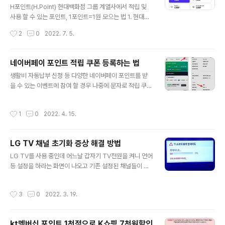
되게 됩니다. 이렇게 문자로 받은 핀번호는 충전페이지에
H포인트(H.Point) 현대백화점 그룹 계열사에서 적립 및
서 충전해서 사용하면 됩니다. 홈페이지 상단메뉴 충전 ->
사용 할 수 있는 포인트, 1포인트=1원 모으는 법 1. 현대백
문화상품권-> PIN번호를 입력
화점그룹 제휴사의 온라인 및 오프라인 매장에서 구매시
작성시간
2
0
2022. 7. 5.
포인트 적립(Hmall에서 상품평 작성) 2. H.Point 앱에서
오늘의 퀴즈, 출석체크 룰렛, 알파벳, 설문, 걷기미션(포인
트워크) 등으로 적립 가능 3. 포인트 선물하기(가족 및 친
네이버페이 포인트 적립 쿠폰 등록하는 법
구들과 포인트를 주고 받을 수 있음) 4. APP 첫 로그인, 평
글 내용
생활비 자동납부 신청 등 다양한 네이버페이 포인트를 받
생회원 동의 등 포인트 유효기간 출석체크 및 구매 적립포
을 수 있는 이벤트에 참여 할 경우 나중에 문자로 적립 쿠폰
인트 : 2년 (선물가능) 사용처 1. H.Point는 100P 이상 보
을 받게 됩니다. 이렇게 받은 쿠폰은 네이버페이 웹 및 모바
유시 1~100포인트 단위로 사용 가능 2. 현대홈쇼핑, Hm
일 사이트 또는 앱에서 등록을 하면 됩니다. 모바일에서는
all, 현대백화점, 현대식품관 투홈, 리바트몰, 리바트몰, 교
작성시간
1
0
2022. 4. 15.
네이버앱을 실행 한 후 Pay(네이버페이) -> 오른쪽상단
보문고(오프라인) 등 현대백화점 그..
메뉴(석삼자)를 누르고 '기타/혜택'의 쿠폰을 선택 '+네이
버페이 포인트 쿠폰 등록' -> 쿠폰번호를 입력 후 쿠폰등록
LG TV 채널 초기화 증상 해결 방법
을 눌러주고 페이 비밀번호를 입력하면 등록이 완료됩니
글 내용
다. PC에서는 네이버페이 사이트 -> 상단메뉴에서 '혜택
LG TV를 사용 중인데 어느날 갑자기 TV전원을 켜니 언어
쿠폰'선택 -> 쿠폰 -> 등록하기 -> 쿠폰번호를 입력하고
등 설정을 하라는 화면이 나오고 기존 설정된 채널들이 다
쿠폰등록
삭제되어 있어서 다시 채널을 자동으로 잡아야 했습니다.
그런데 이후로 전원을 전원 껐다가 다시 켤 때 마다 설정해
작성시간
3
0
2022. 3. 19.
놓은 채널들이 저장이 안되고 채널이 초기화되서 다시 자
동검색으로 채널들을 잡아줘야 하더군요. 알아보니 이런경
우에는 LG전자 서비스센터 홈페이지에서 해당모델 소프
kt멤버십 포인트 1천점으로 K쇼핑 7천원할인