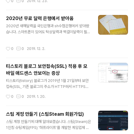
0
0
2019. 12. 23.
습니다. 스마트폰 액정에는 보호필름도 붙어있어..
이 없을 경우에는 네이버 쇼핑검색을 경유해도 비슷한 할
인가에 구매할 수 가 있습니다. 할인쿠폰은 이벤트성으로
가끔 발급받을 수 있는데 이번달에는 20일부터 31일까지
2020년 무료 달력 은행에서 받아옴
12%과 20%쿠폰(12월 미구매고객용)을 발급 받을 수 있
글 내용
2020년 새해달력을 국민은행과 sh수협은행에서 받아왔
습니다. 다만 전체회원 대상이 아니고 스마일클럽 회원만
습니다. 스마트폰이 있어도 탁상달력과 벽걸이달력이 필요
이용 가능합니다. 옥션->쿠폰포인트 페이지 하단에서 받
하더군요. 해마다 은행에서 무료로 배포하는 달력을 받아
으면 됩니다. 스마일클럽은 가입비를 지불해하는 유료회원
왔는데 배포시기는 은행마다 그리고 지점마다 매번 달랐습
시스템인데 가입비보다 많은 스마일캐시를 돌려받기에 옥
작성시간
0
0
2019. 12. 2.
니다. 그래서 해당지점에 전화를 해보고 가는게 좋습니다.
션과 G마켓에서 쇼핑을 자주한다면 가입하는게 이득입니
보통 11월 중순부터 배포하는데 일찍 소진되는 곳은 12월
다.
초가 지나면 못받을 수도 있습니다. 은행안 입구에서 근무
티스토리 블로그 보안접속(SSL) 적용 후 모
하시는 청원경찰분에게 달라고 하면 되는데 통장을 보여달
바일 애드센스 안보이는 증상
라고 하는 경우도 있습니다. KB국민은행에서는 탁상 달력
글 내용
을 받아왔습니다. 11월 중순부터 배포중이었다고 하네요.
티스토리(tistory) 블로그가 2019년 1월 21일부터 보안
수협은행에서는 벽에 거는 큰달력을 받았습니다. 여기는
접속(SSL, 기존 블로그의 주소가 HTTP에서 HTTPS로
통장을 보여달라고 하더군요. 두은행 모두 탁상달력과 벽
변경)을 일괄 적용 한다고 해서 미리 적용을 해봤습니다. 그
작성시간
0
0
2019. 1. 20.
걸이 카렌다 중 하나만 받을 수 있었습니다. 참고로 2..
런데 보안접속(SSL) 적용 후 티스토리 블로그를 PC에서
볼때는 애드센스 광고가 잘 보였는데 스마트폰(모바일)으
로 볼 경우에는 안보이더군요. 반응형 스킨과 반응형 광고
스팀 계정 만들기 (스팀Steam 회원가입)
를 이용 안하고 PC용 및 모바일 애드센스 플러그인을 사용
글 내용
스팀 계정 만들기에 대해 알아보겠습니다. 스팀(Steam)은
했는데 SSL적용 전에는 스마트폰에서 잘 보이던 광고가 S
1인칭 슈팅게임(FPS) '하프라이프'를 개발한 게임업체 밸
SL적용 후 표시가 안되더군요. 몇시간을 기다려도 전체 페
브사가 서비스 중인 거대 온라인 유통 플랫폼(마켓)으로 유