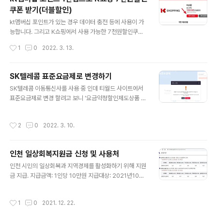
트웨어를 다운받아서 USB에 넣고 TV에 연결한 후 업데이
쿠폰 받기(더블할인)
트를 해주면 해결 된다고 해서 해봤더니 다행히 채널 초기
글 내용
화 증상이 해결 되었습니다. LG전자 홈페이지에서 'TV 업
kt멤버십 포인트가 있는 경우 데이터 충전 등에 사용이 가
데이트 USB'라고 검색하면 자세한 소프트웨어 업그레이
능합니다. 그리고 K쇼핑에서 사용 가능한 7천원할인쿠폰
드 방법이 나와 있으니 따라하면 됩니다. TV 뒷면에 표시
(적립금)으로 교환도 할 수가 있습니다. KT홈페이지 상단
작성시간
1
0
2022. 3. 13.
된 모델명으로 검색해서 소프트웨어 최신..
메뉴에서 혜택 -> 멤버십 할인 -> 더블할인 K쇼핑 선택하
고 할인쿠폰받기 클릭 쿠폰 다운로드(매월 선착순 5만명)
다운받은 쿠폰은 상단메뉴의 마이 -> My 멤버십 -> 보관
SK텔레콤 표준요금제로 변경하기
함에서 확인이 가능합니다. 쿠폰확인을 눌러서 복사하기버
글 내용
SK텔레콤 이동통신사를 사용 중 인데 티월드 사이트에서
튼을 클릭해서 쿠폰번호를 복사합니다. 이 쿠폰번호를 K쇼
표준요금제로 변경 할려고 보니 '요금약정할인제도상품 선
핑 홈페이지에서 등록하면 됩니다. K쇼핑 홈페이지 메뉴 -
해지후 처리 가능합니다.'라고 창이 뜨면서 안되더군요. 그
> 마이쇼핑 -> 혜택관리 -> 이용권 -> 이용권 번호 빈칸
래서 114 고객센터로 전화해서야 표준요금제로 변경할 수
에 복사한 번호를 붙여넣기 합니다. '이용권이 등록되었습
작성시간
2
0
2022. 3. 10.
가 있었습니다. 그리고 홈페이지에서 데이터 차단도 변경
니다'창이 뜨면서 완료됩니다. 그러면 사용 가능한 적립금
이 안되서 고객센터 에서 변경이 가능 했습니다. SKt는 뭐
이 표시가 되서 물건을 구매할 ..
하나 변경할려면 고객센터에 전화해서 해결 하게끔 번거롭
인천 일상회복지원금 신청 및 사용처
게 해놨네요. 이런 간단한 것 들은 홈페이지에서 해결할 수
글 내용
있게 해줬으면 좋겠네요.
인천 시민의 일상회복과 지역경제를 활성화하기 위해 지원
금 지급. 지급금액: 1인당 10만원 지급대상: 2021년10월
31일 (일) 24:00 기준 인천광역시 내 거주하고 있는 모든
시민 (내국인, 외국인) -외국인 범위: 영주권자, 결혼이민
작성시간
1
0
2021. 12. 22.
자, 재외동포 인천거소신고자 -신생아: 부 또는 모가 인천
시민이고 지급기준일 이전 출생을 증명하는 서류 지참 및