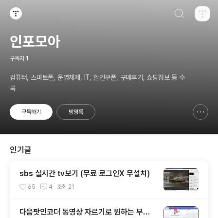
검색하기
티스토리
인포모아
구독자
1
컴퓨터, 스마트폰, 운영체제, IT, 할인쿠폰, 구매후기, 쇼핑정보 등 수
록
구독하기
방명록
신고하기 레이어
열기
인기글
sbs 실시간 tv보기 (무료 로그인X 무설치)
65
4
조회
21
다음팟인코더 동영상 자르기로 원하는 부분