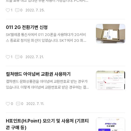
'해지' 선택을 누르면 자동연장이 취소됨 모바일의 경우 옥
트를 보유 하고 있다면 부분 사용이 가능합니다. PC에서
션 우측 상단 my 버튼 -> 설정 G마켓 하단 사람모양 아이
크롬 또는 엣지로 Pay 간편결제 주문 시에 현대카드를 선
작성시간
1
0
2022. 7. 25.
콘 -> 스마일클럽 설정
택하면 아래 그림처럼 M포인트(최고5%)선택난이 보여서
체크표시 하고 결제하면 엠포인트를 사용할 수가 있습니
다. 그런데 일반 결제 시에는 아래와 같이 이 선택난이 안보
011 2G 전환기변 신청
여서 포인트를 사용 못 하게 되더군요. 그래서 모바일 웹과
글 내용
SK텔레콤 통신사에서 011 2G폰을 사용하다가 2G서비
옥션앱에서 일반 결제를 해보니 M포인트 선택칸이 보여서
스 종료로 정지된 회선이 있었습니다. SKT에서 2G 회선
엠포인트 사용이 가능 했습니다. Pay 간편결제가 아닌 일
을 3G/ LTE/ 5G 등으로 전환 신청하면 혜택을 받고 회선
반 결제 시 PC에서는 M포인트 사용이 불가능하지만 모바
을 다시 사용할 수 있었는데 다른번호를 사용하고 있기도
일 웹 또는 옥션어플에서는 M포인트 선택 칸이 보여서 엠
작성시간
1
0
2022. 7. 21.
하고 필요성이 없어서 그동안 신청을 안 하고 있었습니다.
포인트를 사용해서 결제 할 수 있었습니다.
그런데 전환 혜택이 22년 7월 26일 까지라고 해서 이번에
혜택을 받고자 전환을 신청 하였습니다. SK테레콤 티월드
컬쳐랜드 아이넘버 교환권 사용하기
홈페이지 고객지원 -> 공지사항에서 '2G'로 검색을 해보
글 내용
면 아래처럼 전환 혜택(무료제공 기기 등) 정보들을 확인
컬쳐랜드 문화상품권을 아이넘버 교환번호로 받는 경우가
할 수가 있었습니다. -2G 서비스 전환 지원 프로그램은 2
있습니다. 이렇게 아이넘버 교환번호로 받은 경우에는 컬
022년 7월 26일(화)까지 운영 -혜택 제공 기간은 변경 후
쳐랜드 사이트에서 교환번호를 컬쳐랜드 문화상품권으로
2년까지 -지원 혜택은 아래 두가지 혜택 가운데 한가지만
교환해야 합니다. 컬쳐랜드(cultureland) 홈페이지 상단
작성시간
0
0
2022. 7. 11.
선택 가능 ..
메뉴에서 '교환소'선택하면 상품권 교환소페이지가 열립니
다. 아이넘버(inumber) 교환소를 선택하고 '내 폰으로 전
송하기'를 체크하거나 문화상품권 PIN번호를 수신할 휴대
H포인트(H.Point) 모으기 및 사용처 (기프티
폰번호를 입력한 후 12자리의 교환권 번호(아이넘버)를 입
콘 구매 등)
력하면 바로 컬쳐랜드 문화상품권 PIN번호가 폰으로 발송
글 내용