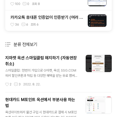
만 잘라내서 저장하기
100
0
조회
8
카카오톡 휴대폰 인증없이 인증받기 (여러 스
마트기기에서 사용가능)
36
6
조회
6
분류 전체보기
주요 글 목록
지마켓 옥션 스마일클럽 해지하기 (자동연장
취소)
글 내용
스마일클럽 : 한번의 가입으로 G마켓, 옥션, SSG.COM
에서 할인쿠폰과 적립 등 다양한 혜택을 받는 유료 멤버십
서비스 지마켓 옥션에서 스마일클럽 해지하기 PC 경우 옥
작성시간
2
3
2022. 8. 22.
션 우측 상단에 '마이옥션' ->마이옥션 페이지 -> 설정 클
릭 (G마켓은 상단 나의쇼핑정보(사람모양 아이콘) 선택)
설정창이 뜨면 '스마일클럽 해지'를 선택 다음으로 창 하단
현대카드 M포인트 옥션에서 부분사용 하는
의 '혜택 그만 받을게요' 클릭 하단에 있는 '지금 해지하고
법
혜택 포기하기' 선택 맨 아래의 '자동연장 해지하기' 클릭
글 내용
'스마일클럽 자동연장을 정말 해지하시겠어요?' 창이 뜨면
옥션사이트에서 물건 구입 시 현대카드로 결제 시 M포인