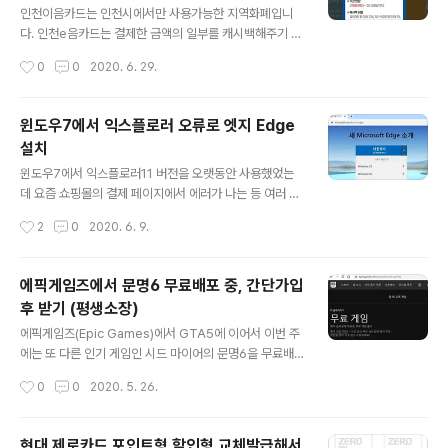
내제조 세로형 등 종류가 많았습니다. 중고는 지금은 국내
인천이음카드는 인천시에서만 사용가능한 지역화폐입니
에서 제조하지 않는 LG와 삼성의 제품들 인데 창문형 에어
다. 인천e음카드는 결제한 금액의 일부를 캐시백해주기 때
콘이 고장이 잘 안나는 제품이라고는 하지만 너무 오래된
문에 사용자가 많은데 한시적으로 6월30일까지 캐쉬백 혜
작성시간
0
0
2020. 6. 29.
제품이어서 꺼려지더군요. 세로형이 창문에 설치하..
택이 10%였습니다. 그런데 10%캐시백 적용 기간이 8월
말까지로 2개월 연장되었습니다. 인천시에서는 국비를 추
가 확보해서 12월까지로 기간연장을 추진할 계획이라고
윈도우7에서 익스플로러 오류로 엣지 Edge
하는데 우선 8월말까지 연장하는건 확정되어서 공지가 떴
설치
습니다. 월누적 사용구간에 따라서 캐시벡을 차등으로 지
글 내용
급2020년3월1일~6월30일까지 (7월~8월말까지 기간
윈도우7에서 익스플로러11 버전을 오랫동안 사용했었는
연장)월50만원이하 사용금액까지: 10%캐시백월50만원
데 요즘 쇼핑몰의 결제 페이지에서 에러가 나는 등 여러 사
초과~100만원이하: 1%캐시백월100만원 초과: 0% 인천
이트에서 다양한 오류가 발생하더군요. 그리고 버벅거리기
작성시간
2
0
2020. 6. 9.
e음카드 사용법인천e음카드를 사용할려면 먼저 앱스토어
도 하는 등 예전보다 속도 등의 성능저하현상이 두드러졌
에서 인천e음어플(앱)을 다운받아 실행한 후 회원가입을
습니다. 그래서 설치되어 있던 다른 인터넷 웹브라우저인
하고 ..
크롬(chrome)을 대신 사용했습니다. 그런데 크롬 이외에
에픽게임즈에서 문명6 무료배포 중, 간단가입
웹 브라우저가 하나 더 필요해서 익스플로러를 대신할게
후 받기 (평생소장)
필요했습니다. 그래서 Windows 7에서 쓸만한 웹브라우
글 내용
저가 뭐가 있는지 찾아 보았습니다. 찾다보니 익스플로러
에픽게임즈(Epic Games)에서 GTA5에 이어서 이번 주
를 만든 MS(Microsoft, 마이크로소프트)에서 개발한 Ed
에는 또 다른 인기 게임인 시드 마이어의 문명6을 무료배
ge(엣지, 윈도우10의 기본 브라우저)가 윈도우 7에서도
포 중 입니다. 2020년 5월 22일(금)부터 28일(목)까지
작성시간
0
0
2020. 5. 26.
설치가 된다는 것을 알게 됐습니다. win7에서 엣지를 다운
무료로 구입이 가능 하니 그 전까지 무료구매하면 평생소
받아서 깔고 사용해보니 익스에서 ..
장을 할 수 있게 됩니다. 문명6을 구입하기 위해서는 스팀
처럼 에픽게임즈에 가입을 해서 계정을 만들어야 합니다. E
현대 제로카드 포인트형 할인형 교체발급해서