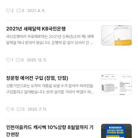
트/혜택 -> 포인트리 사용 전환 -> 현금캐시백 -> 내역에
번달까지는 뜨지 않았는데 크롬과 엣지 모두에서 떴습니
작성시간
2
0
2021. 4. 9.
서 선택하고 신청/해지 ..
다. 그냥 결제하기 찜찜해서 주로 이용하는 인터넷지로에
서 납부할려고 했는데 Giro에서는 계좌납부만 가능 했습
니다. 그래서 알아보니 한전 모바일앱을 이용하면 카드 결
2021년 새해달력 KB국민은행
제가 가능하다고 해서 구글스토어에서 '한전스마트'어플을
글 내용
내려받아 설치한 후에 신용카드 납부를 할 수가 있었습니
국민은행에서 무료배포하는 2021년 신축년(소띠 해) 새해
다. 한국전력 앱을 실행하고 '전기요금납부'메뉴를 선택합
달력을 하나 받아서 왔습니다. 은행에 갈 일이 있어서 간 김
니다. 그러면 조회페이지가 나타납니다. 고객번호를 입력
에 달력도 받아 올려고 달력 배포 중인지 가까운 지점에 전
하고 조회버튼을 누르면 하단에 내고객번호가 나타나는데
화를 했는데 콜센터로 연결이 되더군요. 콜센터 상담사에
작성시간
1
0
2020. 12. 5.
클릭하면 결제창으로 넘어갑니다. 카드를 선택하고 결제요
게 문의하니 알아보더니 지금 배포 중이라고 하고 수량이
청을 하면..
얼마 안 남았다고도 알려 주었습니다. 그래서 바로 가서 일
보고 달력을 받았습니다. 탁상달력과 벽걸이용 가운데 하
창문형 에어컨 구입 (장점, 단점)
나만 받을 수있어서 탁상용으로 달라고 했습니다. 요즘은
글 내용
은행에서 달력을 많이 만들지 않는다고 하더니 두개 다 주
선풍기만으로는 도저히 여름을 보낼 수가 없어서 에어컨을
지는 않네요. 창구에서 일 보고 받았는데 입구에서 청경 분
구입할려고 알아봤습니다. 방에 설치할 거라서 벽걸이 에
에게 말해도 캘린더를 가져다 주더군요. KB국민은행에서
어컨이 가격도 괜찮고 해서 알아 봤는데 역시 설치비가 만
받은 탁상 달력인데 작년에 비해 종이질이 좀 달라졌습니
만치 않았습니다. 한번만 설치하면 모르겠는데 이사라도
작성시간
0
0
2020. 7. 11.
다. 작년에는 반질반질한 코딩지였는데 ..
가게되면 이전비용에 재설치비용 등이 들어서 이사오는 입
주자에게 팔거나 중고로 파는게 나을정도 였습니다. 그래
서 실외기가 붙어있는 창문형 에어컨을 알아봤습니다. 창
인천이음카드 캐시백 10%상향 8월말까지 기
문형 에어컨은 해외직구(LG 창문형 에어컨, LW6017R
간연장
(아래사진) 등), 중국에서 수입한 국내 유통회사들 제품, 국
글 내용