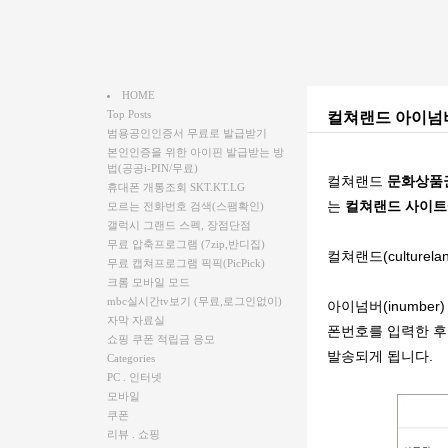
HOME
Top Posts
컬쳐랜드 아이넘
범용공인인증서 무료로 발급받기
본인인증을 위한 아이핀 발급받는 방
법(공공i-PIN/무료)
컬쳐랜드
문화상품
휴대폰 개통조회 SKT.KT.LG
는
컬쳐랜드 사이트
모르는 전화번호 검색(스팸확인)
갤럭시 그랜드 스펙, 장점단점
무료 압축프로그램 (7zip,반디집)
컬쳐랜드(culture
무료 캡쳐프로그램 픽픽(PicPick)
크롬 모바일 모드
mbc실시간tv보기 (무료,로그인없이)
아이넘버(inumbe
자막 자료실
폰번호를 입력한 
쇼핑 쿠폰 적립금 응모
발송되게 됩니다.
Categories
PC . 인터넷
모바일
쿠폰
리뷰 . 쇼핑